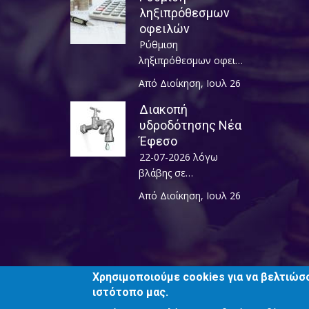
ληξιπρόθεσμων
οφειλών
Ρύθμιση
ληξιπρόθεσμων οφει…
Από Διοίκηση
,
Ιουλ 26
Διακοπή
υδροδότησης Νέα
Έφεσο
22-07-2026 λόγω
βλάβης σε…
Από Διοίκηση
,
Ιουλ 26
Χρησιμοποιούμε cookies για να βελτιώσ
ιστότοπο μας.