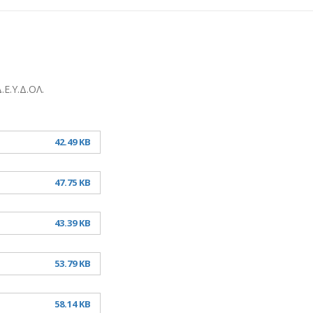
.Ε.Υ.Δ.ΟΛ.
42.49 KB
47.75 KB
43.39 KB
53.79 KB
58.14 KB