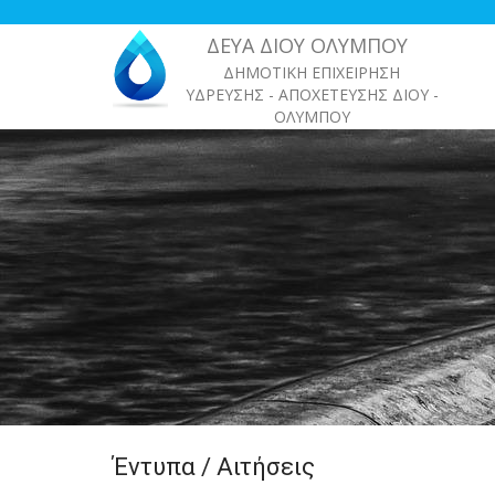
Παράκαμψη
προς
ΔΕΥΑ ΔΙΟΥ ΟΛΥΜΠΟΥ
το
ΔΗΜΟΤΙΚΗ ΕΠΙΧΕΙΡΗΣΗ
κυρίως
ΥΔΡΕΥΣΗΣ - ΑΠΟΧΕΤΕΥΣΗΣ ΔΙΟΥ -
περιεχόμενο
ΟΛΥΜΠΟΥ
Έντυπα / Αιτήσεις