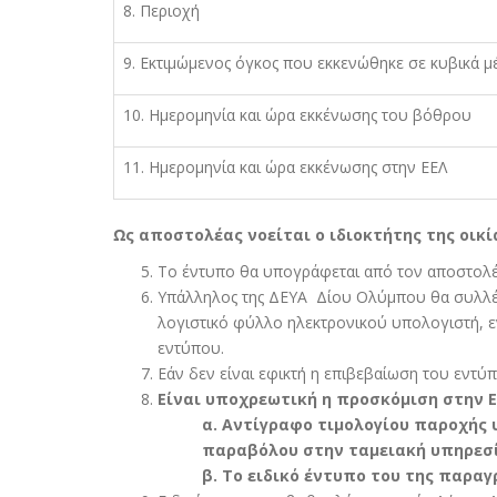
8. Περιοχή
9. Εκτιµώµενος όγκος που εκκενώθηκε σε κυβικά µ
10. Ηµεροµηνία και ώρα εκκένωσης του βόθρου
11. Ηµεροµηνία και ώρα εκκένωσης στην ΕΕΛ
Ως αποστολέας νοείται ο ιδιοκτήτης της οικί
Το έντυπο θα υπογράφεται από τον αποστολέ
Υπάλληλος της ΔΕΥΑ Δίου Ολύµπου θα συλλέγε
λογιστικό φύλλο ηλεκτρονικού υπολογιστή, ε
εντύπου.
Εάν δεν είναι εφικτή η επιβεβαίωση του εντύπ
Είναι υποχρεωτική η προσκόµιση στην 
α. Αντίγραφο τιµολογίου παροχής 
παραβόλου στην ταµειακή υπηρεσία
β. Το ειδικό έντυπο του της παρα