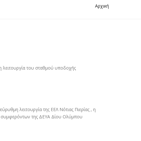
Αρχική
η λειτουργία του σταθµού υποδοχής
ύρυθµη λειτουργία της ΕΕΛ Νότιας Πιερίας , η
ων συµφερόντων της ΔΕΥΑ Δίου Ολύµπου