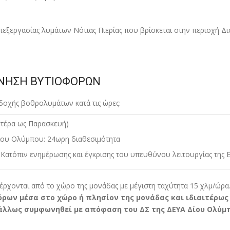
πεξεργασίας λυµάτων Νότιας Πιερίας που βρίσκεται στην περιοχή Δ
ΙΝΗΣΗ ΒΥΤΙΟΦΟΡΩΝ
οχής βοθρολυµάτων κατά τις ώρες:
ευτέρα ως Παρασκευή)
Δίου Ολύµπου: 24ωρη διαθεσιµότητα
: Κατόπιν ενηµέρωσης και έγκρισης του υπευθύνου λειτουργίας της 
ξέρχονται από το χώρο της µονάδας µε µέγιστη ταχύτητα 15 χλµ/ώρα
ρων µέσα στο χώρο ή πλησίον της µονάδας και ιδιαιτέρως
 άλλως συµφωνηθεί µε απόφαση του ΔΣ της ΔΕΥΑ Δίου Ολύµ