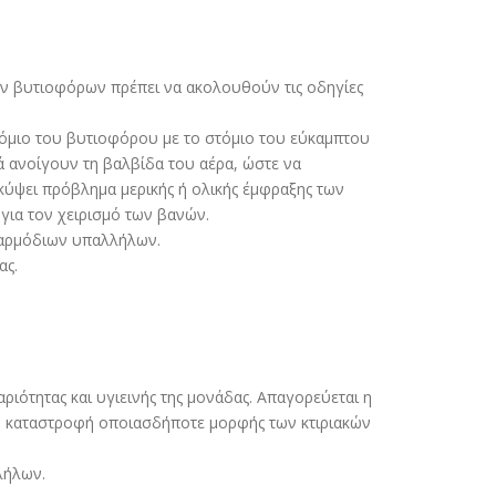
ν βυτιοφόρων πρέπει να ακολουθούν τις οδηγίες
τόµιο του βυτιοφόρου µε το στόµιο του εύκαµπτου
ά ανοίγουν τη βαλβίδα του αέρα, ώστε να
κύψει πρόβληµα µερικής ή ολικής έµφραξης των
για τον χειρισµό των βανών.
 αρµόδιων υπαλλήλων.
ας.
ιότητας και υγιεινής της µονάδας. Απαγορεύεται η
 η καταστροφή οποιασδήποτε µορφής των κτιριακών
λήλων.