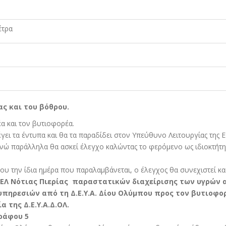
έτρα
ας και του βόθρου.
α και τον βυτιοφορέα.
ι τα έντυπα και θα τα παραδίδει στον Υπεύθυνο Λειτουργίας της Ε
νώ παράλληλα θα ασκεί έλεγχο καλώντας το φερόµενο ως ιδιοκτήτη 
ου την ίδια ηµέρα που παραλαµβάνεται, ο έλεγχος θα συνεχιστεί και
ΕΕΛ Νότιας Πιερίας παραστατικών διαχείρισης των υγρών
υπηρεσιών από τη Δ.Ε.Υ.Α. Δίου Ολύµπου προς τον βυτιοφο
 της Δ.Ε.Υ.Α.Δ.ΟΛ.
γράφου 5