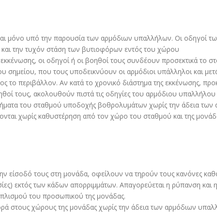
Σ
αι µόνο υπό την παρουσία των αρµόδιων υπαλλήλων. Οι οδηγοί τω
 και την τυχόν στάση των βυτιοφόρων εντός του χώρου
κκένωσης, οι οδηγοί ή οι βοηθοί τους συνδέουν προσεκτικά το σ
ου σηµείου, που τους υποδεικνύουν οι αρµόδιοι υπάλληλοι και µετ
 το περιβάλλον. Αν κατά το χρονικό διάστηµα της εκκένωσης, προ
ηθοί τους, ακολουθούν πιστά τις οδηγίες του αρµόδιου υπαλλήλου 
νήµατα του σταθµού υποδοχής βοθρολυµάτων χωρίς την άδεια των
νται χωρίς καθυστέρηση από τον χώρο του σταθµού και της µονάδ
ην είσοδό τους στη µονάδα, οφείλουν να τηρούν τους κανόνες καθαρ
ασίες) εκτός των κάδων απορριµµάτων. Απαγορεύεται η ρύπανση και
οπλισµού του προσωπικού της µονάδας.
ορά στους χώρους της µονάδας χωρίς την άδεια των αρµόδιων υπαλ