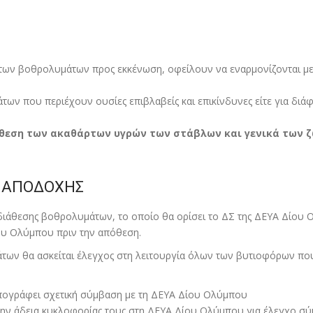
ά των βοθρολυµάτων προς εκκένωση, οφείλουν να εναρµονίζονται µε
ν που περιέχουν ουσίες επιβλαβείς και επικίνδυνες είτε για διάφ
όθεση των ακαθάρτων υγρών των στάβλων και γενικά των 
ΟΙ ΑΠΟΔΟΧΗΣ
 διάθεσης βοθρολυµάτων, το οποίο θα ορίσει το ΔΣ της ΔΕΥΑ Δίου
ίου Ολύµπου πριν την απόθεση.
των θα ασκείται έλεγχος στη λειτουργία όλων των βυτιοφόρων που 
ογράφει σχετική σύµβαση µε τη ΔΕΥΑ Δίου Ολύµπου
την άδεια κυκλοφορίας τους στη ΔΕΥΑ Δίου Ολύµπου για έλεγχο σ