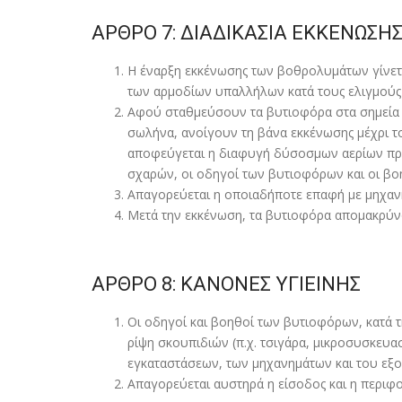
ΑΡΘΡΟ 7: ΔΙΑΔΙΚΑΣΙΑ ΕΚΚΕΝΩΣΗ
Η έναρξη εκκένωσης των βοθρολυµάτων γίνετ
των αρµοδίων υπαλλήλων κατά τους ελιγµούς
Αφού σταθµεύσουν τα βυτιοφόρα στα σηµεία ε
σωλήνα, ανοίγουν τη βάνα εκκένωσης µέχρι τ
αποφεύγεται η διαφυγή δύσοσµων αερίων προς
σχαρών, οι οδηγοί των βυτιοφόρων και οι βο
Απαγορεύεται η οποιαδήποτε επαφή µε µηχα
Μετά την εκκένωση, τα βυτιοφόρα αποµακρύνο
ΑΡΘΡΟ 8: ΚΑΝΟΝΕΣ ΥΓΙΕΙΝΗΣ
Οι οδηγοί και βοηθοί των βυτιοφόρων, κατά τ
ρίψη σκουπιδιών (π.χ. τσιγάρα, µικροσυσκευ
εγκαταστάσεων, των µηχανηµάτων και του εξ
Απαγορεύεται αυστηρά η είσοδος και η περιφ