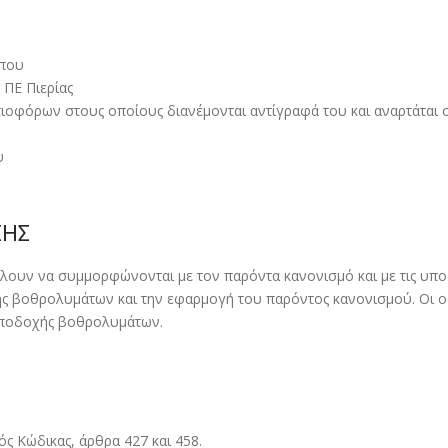
µπου
 ΠΕ Πιερίας
υτιοφόρων στους οποίους διανέµονται αντίγραφά του και αναρτάται
υ
ΣΗΣ
ίλουν να συµµορφώνονται µε τον παρόντα κανονισµό και µε τις υπο
ς βοθρολυµάτων και την εφαρµογή του παρόντος κανονισµού. Οι οδ
υποδοχής βοθρολυµάτων.
ς Κώδικας, άρθρα 427 και 458.