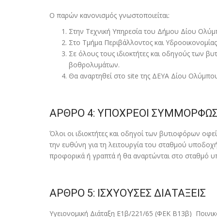
Ο παρών κανονισµός γνωστοποιείται:
Στην Τεχνική Υπηρεσία του Δήµου Δίου Ολύ
Στο Τµήµα Περιβάλλοντος και Υδροοικονοµίας
Σε όλους τους ιδιοκτήτες και οδηγούς των β
βοθρολυµάτων.
Θα αναρτηθεί στο site της ΔΕΥΑ Δίου Ολύµπο
ΑΡΘΡΟ 4: ΥΠΟΧΡΕΟΙ ΣΥΜΜΟΡΦΩ
Όλοι οι ιδιοκτήτες και οδηγοί των βυτιοφόρων οφε
την ευθύνη για τη λειτουργία του σταθµού υποδοχή
προφορικά ή γραπτά ή θα αναρτώνται στο σταθµό 
ΑΡΘΡΟ 5: ΙΣΧΥΟΥΣΕΣ ΔΙΑΤΑΞΕΙΣ
Υγειονοµική Διάταξη Ε1β/221/65 (ΦΕΚ Β13β) Ποινικό