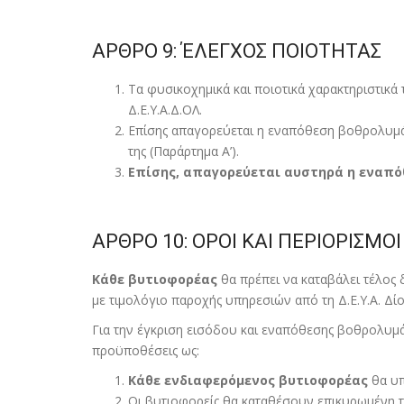
ΑΡΘΡΟ 9: ΈΛΕΓΧΟΣ ΠΟΙΟΤΗΤΑΣ
Τα φυσικοχηµικά και ποιοτικά χαρακτηριστικ
Δ.Ε.Υ.Α.Δ.ΟΛ.
Επίσης απαγορεύεται η εναπόθεση βοθρολυµάτω
της (Παράρτηµα Α’).
Επίσης, απαγορεύεται αυστηρά η εναπ
ΑΡΘΡΟ 10: ΟΡΟΙ ΚΑΙ ΠΕΡΙΟΡΙΣΜ
Κάθε βυτιοφορέας
θα πρέπει να καταβάλει τέλος
µε τιµολόγιο παροχής υπηρεσιών από τη Δ.Ε.Υ.Α. Δ
Για την έγκριση εισόδου και εναπόθεσης βοθρολυµά
προϋποθέσεις ως:
Κάθε ενδιαφερόµενος βυτιοφορέας
θα υπ
Οι βυτιοφορείς θα καταθέσουν επικυρωµένη 