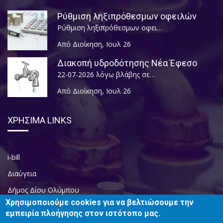
Ρύθμιση ληξιπρόθεσμων οφειλών
Ρύθμιση ληξιπρόθεσμων οφει…
Από Διοίκηση
,
Ιουλ 26
Διακοπή υδροδότησης Νέα Έφεσο
22-07-2026 λόγω βλάβης σε…
Από Διοίκηση
,
Ιουλ 26
ΧΡΗΣΙΜΑ LINKS
i-bill
Διαύγεια
Δήμος Δίου Ολύμπου
Χρησιμοποιούμε cookies για να βελτιώσουμε την
Περιφερειακή Ενότητα Πιερίας
εμπειρία πλοήγησης στον ιστότοπο μας.