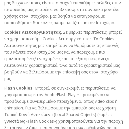
μας δείχνουν ποιες είναι πιο συχνά επισκέψιμες σελίδες στην
ιστοσελίδα, μας επιτρέπει να βλέπουμε τα συνολικά μοντέλα
χρήσης στον Ιστοχώρο, μας βοηθά να καταγράφουμε
οποιεσδήποτε δυσκολίες αντιμετωπίζετε με τον Ιστοχώρο.
Cookies Λειτουργικότητας
. Σε μερικές περιπτώσεις, μπορεί
να χρησιμοποιούμε Cookies λειτουργικότητας. Τα Cookies
Λειτουργικότητας μας επιτρέπουν να θυμόμαστε τις επιλογές
που κάνετε στον Ιστοχώρο μας και να παρέχουμε πιο
εμπλουτισμένες/ ενισχυμένες και πιο εξατομικευμένες/α
λειτουργίες/ χαρακτηριστικά. Όλα αυτά τα χαρακτηριστικά μας
βοηθούν να βελτιώσουμε την επίσκεψή σας στον Ιστοχώρο
μας.
Flash Cookies
. Μπορεί, σε συγκεκριμένες περιπτώσεις, να
χρησιμοποιούμε τον AdobeFlash Player προκειμένου να
προβάλουμε συγκεκριμένο περιεχόμενο, όπως video clips ή
animation. Για να βελτιώσουμε την εμπειρία σας ως χρήστη,
Τοπικά Κοινά Αντικείμενα (Local Shared Objects) (ευρέως
γνωστά ως «Flash Cookies») χρησιμοποιούνται για την παροχή
λειτουργιών όπως η απομνημόνευση των ρυθμίσεών σας και