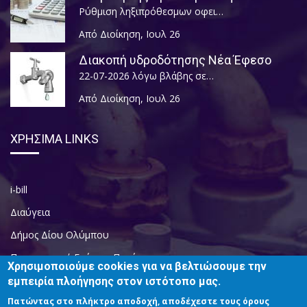
Ρύθμιση ληξιπρόθεσμων οφει…
Από Διοίκηση
,
Ιουλ 26
Διακοπή υδροδότησης Νέα Έφεσο
22-07-2026 λόγω βλάβης σε…
Από Διοίκηση
,
Ιουλ 26
ΧΡΗΣΙΜΑ LINKS
i-bill
Διαύγεια
Δήμος Δίου Ολύμπου
Περιφερειακή Ενότητα Πιερίας
Χρησιμοποιούμε cookies για να βελτιώσουμε την
εμπειρία πλοήγησης στον ιστότοπο μας.
Πατώντας στο πλήκτρο αποδοχή, αποδέχεστε τους όρους