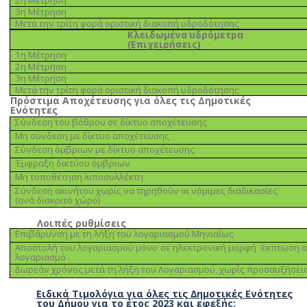
2η Μέτρηση
3η Μέτρηση
Μετά την τρίτη φορά οριστική διακοπή υδροδότησης
Κλειδωµένα υδρόµετρα
(Επιχειρήσεις)
1η Μέτρηση
2η Μέτρηση
3η Μέτρηση
Μετά την τρίτη φορά οριστική διακοπή υδροδότησης
Πρόστιµα Αποχέτευσης για όλες τις Δηµοτικές
Ενότητες
Σύνδεση του βόθρου σε δίκτυο αποχέτευσης
Μη σύνδεση µε δίκτυο αποχέτευσης
Σύνδεση όµβριων µε δίκτυο αποχέτευσης
Έµφραξη δικτύου όµβριων
Μη τοποθέτηση λιποσυλλέκτη
Σύνδεση ακινήτου χωρίς να τηρηθούν οι νόµιµες διαδικασίες
(ανά διακριτό χώρο)
Λοιπές ρυθµίσεις
Επιβάρυνση µε τη λήξη του λογαριασµού Μηνιαίως
Αποστολή του λογαριασµού µόνο σε ηλεκτρονική µορφή έκπτωση 
λογαριασµό .
∆ωρεάν χρόνος µετά τη λήξη του Λογαριασµού, χωρίς προσαυξήσει
Ειδικά Τιµολόγια για όλες τις ∆ηµοτικές Ενότητες
του Δήµου για το έτος 2023 και εφεξής: