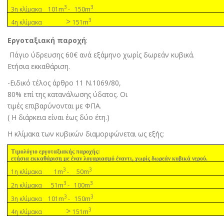
3
3
m
m
3η κλίµακα 101
- 150
>
3
m
4η κλίµακα
151
Εργοταξιακή παροχή
:
Πάγιο ύδρευσης 60€ ανά εξάµηνο χωρίς δωρεάν κυβικά.
Ετήσια εκκαθάριση.
-Ειδικό τέλος άρθρο 11 Ν.1069/80,
80% επί της κατανάλωσης ύδατος. Οι
τιµές επιβαρύνονται µε ΦΠΑ
.
( Η διάρκεια είναι έως δύο έτη.)
Η κλίµακα των κυβικών διαµορφώνεται ως εξής:
Τιµολόγιο εργοταξιακής παροχής:
ετήσια εκκαθάριση µε έναν λογαριασµό έναντι, χωρίς δωρεάν κυβικά νερού.
3
3
m
m
1η κλίµακα 1
- 50
3
3
m
m
2η κλίµακα 51
- 100
3
3
m
m
3η κλίµακα 101
- 150
>
3
m
4η κλίµακα
151