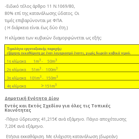
-Ειδικό τέλος άρθρο 11 Ν.1069/80,
80% επί της κατανάλωσης ύδατος. Οι
τιµές επιβαρύνονται µε ΦΠΑ
.
( Η διάρκεια είναι έως δύο έτη.)
Η κλίµακα των κυβικών διαµορφώνεται ως εξής:
Τιµολόγιο εργοταξιακής παροχής:
εξάµηνη εκκαθάριση µε έναν λογαριασµό έναντι, χωρίς δωρεάν κυβικά νερού.
3
3
m
m
1η κλίµακα 1
- 50
3
3
m
m
2η κλίµακα 51
- 100
3
3
m
m
3η κλίµακα 101
- 150
>
3
m
4η κλίµακα
151
Δημοτική Ενότητα Δίου
Εντός και Εκτός Σχεδίου για όλες τις Τοπικές
Κοινότητες
-Πάγιο ύδρευσης 41,215€ ανά εξάµηνο. Πάγιο αποχέτευσης
7,20€ ανά εξάµηνο.
Ετήσια εκκαθάριση. Με ελάχιστη κατανάλωση (δωρεάν)