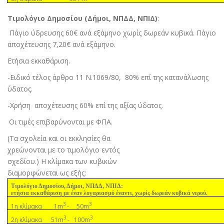
Τιµολόγιο Δηµοσίου (Δήµοι, ΝΠΔΔ, ΝΠΙΔ)
:
Πάγιο ύδρευσης 60€ ανά εξάµηνο χωρίς δωρεάν κυβικά. Πάγιο
αποχέτευσης 7,20€ ανά εξάµηνο.
Ετήσια εκκαθάριση.
-Ειδικό τέλος άρθρο 11 Ν.1069/80,
80% επί της κατανάλωσης
ύδατος.
-Χρήση
αποχέτευσης 60% επί της αξίας ύδατος.
Οι τιµές επιβαρύνονται µε ΦΠΑ
.
(Τα σχολεία και οι εκκλησίες θα
χρεώνονται µε το τιµολόγιο εντός
σχεδίου.) Η κλίµακα των κυβικών
διαµορφώνεται ως εξής:
Τιµολόγιο Δηµοσίου, Δήµοι, ΝΠΔΔ, ΝΠΙΔ:
ετήσια εκκαθάριση µε έναν λογαριασµό έναντι, χωρίς δωρεάν κυβικά νερού.
3
3
m
m
1η κλίµακα 1
- 50
3
3
m
m
2η κλίµακα 51
- 100