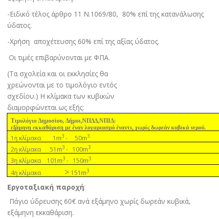
-Ειδικό τέλος άρθρο 11 Ν.1069/80,
80% επί της κατανάλωσης
ύδατος.
-Χρήση
αποχέτευσης 60% επί της αξίας ύδατος.
Οι τιµές επιβαρύνονται µε ΦΠΑ
.
(Τα σχολεία και οι εκκλησίες θα
χρεώνονται µε το τιµολόγιο εντός
σχεδίου.) Η κλίµακα των κυβικών
διαµορφώνεται ως εξής:
Τιµολόγιο ∆ηµοσίου, ∆ήµοι,ΝΠ∆∆,ΝΠΙ∆:
εξάµηνη εκκαθάριση µε έναν λογαριασµό έναντι, χωρίς δωρεάν κυβικά νερού.
3
3
m
m
1η κλίµακα 1
- 50
3
3
m
m
2η κλίµακα 51
- 100
3
3
m
m
3η κλίµακα 101
- 150
>
3
m
4η κλίµακα
151
Εργοταξιακή παροχή
:
Πάγιο ύδρευσης 60€ ανά εξάµηνο χωρίς δωρεάν κυβικά,
εξάµηνη εκκαθάριση.