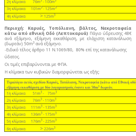
3
3
m
m
2η κλίµακα 76
- 100
3
3
m
m
3η κλίµακα 101
- 125
>
3
m
4η κλίµακα
125
Περιοχή: Καρυές, Τοπόλιανη, βάλτος, Νεκροταφεία
κάτω από εθνική Οδό (Λεπτοκαρυά)
Πάγιο ύδρευσης 48€
ανά εξάµηνο, εξάµηνη εκκαθάριση, µε ελάχιστη κατανάλωση
3
(δωρεάν) 50m
ανά εξάµηνο.
-Ειδικό τέλος άρθρο 11 Ν.1069/80,
80% επί της κατανάλωσης
ύδατος.
Οι τιµές επιβαρύνονται µε ΦΠΑ.
Η κλίµακα των κυβικών διαµορφώνεται ως εξής:
Τιµολόγιο εκτός σχεδίου Καρυές, Τοπόλιανη, Νεκροταφεία (κάτω από Εθνική οδό
3
εξάµηνη εκκαθάριση µε δύο λογαριασµούς έναντι και 50m
δωρεάν.
3
3
m
m
1η κλίµακα 51
- 75
3
3
m
m
2η κλίµακα 76
- 110
3
3
m
m
3η κλίµακα 111
- 135
3
3
m
m
4η κλίµακα 136
- 175
3
3
m
m
5η κλίµακα 176
- 225
>
3
m
6η κλίµακα
226