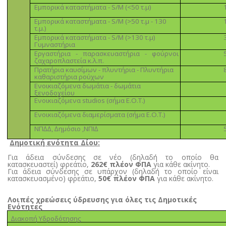
Εµπορικά καταστήµατα - S/M (<50 τ.µ)
Εµπορικά καταστήµατα - S/M (>50 τ.µ - 130
τ.µ.)
Εµπορικά καταστήµατα - S/M (>130 τ.µ)
Γυµναστήρια
Εργαστήρια - παρασκευαστήρια - φούρνοι
ζαχαροπλαστεία κ.λ.π.
Πρατήρια καυσίµων - πλυντήρια - Πλυντήρια
καθαριστήρια ρούχων
Ενοικιαζόµενα δωµάτια - δωµάτια
ξενοδοχείου
Ενοικιαζόµενα studios (σήµα Ε.Ο.Τ.)
Ενοικιαζόµενα διαµερίσµατα (σήµα Ε.Ο.Τ.)
ΝΠ∆∆, ∆ηµόσιο ,ΝΠΙ∆
Δηµοτική ενότητα Δίου:
Για άδεια σύνδεσης σε νέο
(δηλαδή το οποίο θα
κατασκευαστεί)
φρεάτιο,
262€ πλέον ΦΠΑ
για κάθε ακίνητο.
Για άδεια σύνδεσης σε υπάρχον
(δηλαδή το οποίο είναι
κατασκευασμένο)
φρεάτιο,
50€ πλέον ΦΠΑ
για κάθε ακίνητο.
Λοιπές χρεώσεις ύδρευσης για όλες τις Δηµοτικές
Ενότητες
∆ιακοπή Υδροδότησης