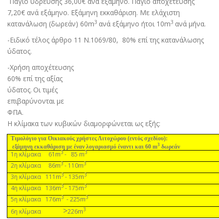
Πάγιο ύδρευσης 36,00€ ανά εξάµηνο. Πάγιο αποχέτευσης
7,20€ ανά εξάµηνο. Εξάµηνη εκκαθάριση. Με ελάχιστη
3
3
κατανάλωση (δωρεάν) 60m
ανά εξάµηνο ήτοι 10m
ανά µήνα
.
-Ειδικό τέλος άρθρο 11 Ν.1069/80,
80% επί της κατανάλωσης
ύδατος.
-Χρήση
αποχέτευσης
60% επί της αξίας
ύδατος.
Οι τιµές
επιβαρύνονται µε
ΦΠΑ
.
Η κλίµακα των κυβικών διαµορφώνεται ως εξής:
Τιµολόγιο για Οικιακούς χρήστες Λιτοχώρου (εντός σχεδίου):
3
εξάµηνη εκκαθάριση µε έναν λογαριασµό έναντι και 60 m
δωρεάν
3
3
m
m
1η κλίµακα 61
- 85
3
3
m
m
2η κλίµακα 86
- 110
3
3
m
m
3η κλίµακα 111
- 135
3
3
m
m
4η κλίµακα 136
- 175
3
3
m
m
5η κλίµακα 176
- 225
>
3
m
6η κλίµακα
226