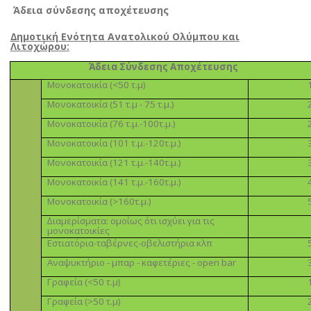
Άδεια σύνδεσης αποχέτευσης
∆ηµοτική Ενότητα Ανατολικού Ολύµπου και
Λιτοχώρου
:
Άδεια Σύνδεσης Αποχέτευσης
Μονοκατοικία (<50 τ.µ)
Μονοκατοικία (51 τ.µ - 75 τ.µ.)
Μονοκατοικία (76 τ.µ.-100τ.µ.)
Μονοκατοικία (101 τ.µ.-120τ.µ.)
Μονοκατοικία (121 τ.µ.-140τ.µ.)
Μονοκατοικία (141 τ.µ.-160τ.µ.)
Μονοκατοικία (>160τ.µ.)
∆ιαµερίσµατα: οµοίως ότι ισχύει για τις
µονοκατοικίες
Εστιατόρια-ταβέρνες-οβελιστήρια κλπ
Αναψυκτήριο - µπαρ - καφετέριες - open bar
Γραφεία (<50 τ.µ)
Γραφεία (>50 τ.µ)