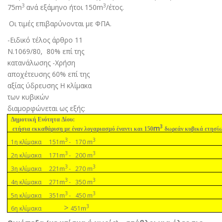
3
3
75m
ανά εξάµηνο ήτοι 150m
/έτος
.
Οι τιµές επιβαρύνονται µε ΦΠΑ
.
-Ειδικό τέλος άρθρο 11
Ν.1069/80,
80% επί της
κατανάλωσης -Χρήση
αποχέτευσης 60% επί της
αξίας ύδρευσης Η κλίµακα
των κυβικών
διαµορφώνεται ως εξής:
∆ηµοτική Ενότητα ∆ίου:
3
m
ετήσια εκκαθάριση µε έναν λογαριασµό έναντι και 150
δωρεάν κυβικά ετησί
3
3
m
m
1η κλίµακα 151
- 170
3
3
m
m
2η κλίµακα 171
- 200
3
3
m
m
3η κλίµακα 221
- 270
3
3
m
m
4η κλίµακα 271
- 350
3
3
m
m
5η κλίµακα 351
- 450
>
3
m
6η κλίµακα
451