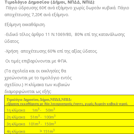
Τιµολόγιο Δηµοσίου (Δήµοι, ΝΠΔΔ, ΝΠΙΔ)
:
Πάγιο ύδρευσης 60€ ανά εξάµηνο χωρίς δωρεάν κυβικά. Πάγιο
αποχέτευσης 7,20€ ανά εξάµηνο.
Εξάµηνη εκκαθάριση.
-Ειδικό τέλος άρθρο 11 Ν.1069/80,
80% επί της κατανάλωσης
ύδατος.
-Χρήση
αποχέτευσης 60% επί της αξίας ύδατος.
Οι τιµές επιβαρύνονται µε ΦΠΑ
.
(Τα σχολεία και οι εκκλησίες θα
χρεώνονται µε το τιµολόγιο εντός
σχεδίου.) Η κλίµακα των κυβικών
διαµορφώνεται ως εξής:
Τιµολόγιο ∆ηµοσίου, Δήµοι,ΝΠΔΔ,ΝΠΙΔ:
εξάµηνη εκκαθάριση µε δύο λογαριασµούς έναντι, χωρίς δωρεάν κυβικά νερού.
3
3
m
m
1η κλίµακα 1
- 50
3
3
m
m
2η κλίµακα 51
- 100
3
3
m
m
3η κλίµακα 101
- 150
>
3
m
4η κλίµακα
151