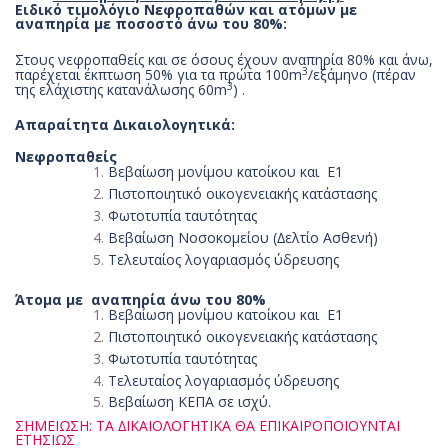
Ειδικό τιµολόγιο Νεφροπαθών και ατόµων µε
αναπηρία µε ποσοστό άνω του 80%:
Στους νεφροπαθείς και σε όσους έχουν αναπηρία 80% και άνω,
3
παρέχεται έκπτωση 50% για τα πρώτα 100m
/εξάµηνο (πέραν
3
της ελάχιστης κατανάλωσης 60m
) .
Απαραίτητα ∆ικαιολογητικά:
Νεφροπαθείς
Βεβαίωση µονίµου κατοίκου και Ε1
Πιστοποιητικό οικογενειακής κατάστασης
Φωτοτυπία ταυτότητας
Βεβαίωση Νοσοκοµείου (∆ελτίο Ασθενή)
Τελευταίος λογαριασµός ύδρευσης
Άτοµα µε αναπηρία άνω του 80%
Βεβαίωση µονίµου κατοίκου και Ε1
Πιστοποιητικό οικογενειακής κατάστασης
Φωτοτυπία ταυτότητας
Τελευταίος λογαριασµός ύδρευσης
Βεβαίωση ΚΕΠΑ σε ισχύ.
ΣΗΜΕΙΩΣΗ: ΤΑ ∆ΙΚΑΙΟΛΟΓΗΤΙΚΑ ΘΑ ΕΠΙΚΑΙΡΟΠΟΙΟΥΝΤΑΙ
ΕΤΗΣΙΩΣ