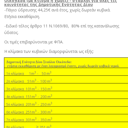
Οικόπεδα (µε κτίσµα ή χωρίς) - στάβλοι για όλες τις
κοινότητες της Δηµοτικής Ενότητας Δίου
-Πάγιο ύδρευσης 44,25€ ανά έτος, χωρίς δωρεάν κυβικά.
Ετήσια εκκαθάριση.
-Ειδικό τέλος άρθρο 11 Ν.1069/80,
80% επί της κατανάλωσης
ύδατος.
Οι τιµές επιβαρύνονται µε ΦΠΑ
.
Η κλίµακα των κυβικών διαµορφώνεται ως εξής:
Δηµοτική Ενότητα Δίου Σταύλοι Οικόπεδα:
ετήσια εκκαθάριση µε έναν λογαριασµό έναντι, χωρίς δωρεάν κυβικά νερού.
3
3
m
m
1η κλίµακα 1
- 50
3
3
m
m
2η κλίµακα 51
- 100
3
3
m
m
3η κλίµακα 101
- 150
3
3
m
m
4η κλίµακα 151
- 200
3
3
m
m
5η κλίµακα 201
- 250
3
3
m
m
6η κλίµακα 251
- 300
3
3
m
m
7η κλίµακα 301
- 350
>
3
m
8η κλίµακα
351