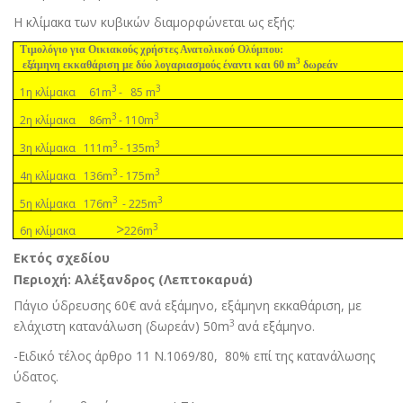
Η κλίµακα των κυβικών διαµορφώνεται ως εξής:
Τιµολόγιο για Οικιακούς χρήστες Ανατολικού Ολύµπου:
3
εξάµηνη εκκαθάριση µε δύο λογαριασµούς έναντι και 60 m
δωρεάν
3
3
m
m
1η κλίµακα 61
- 85
3
3
m
m
2η κλίµακα 86
- 110
3
3
m
m
3η κλίµακα 111
- 135
3
3
m
m
4η κλίµακα 136
- 175
3
3
m
m
5η κλίµακα 176
- 225
>
3
m
6η κλίµακα
226
Εκτός σχεδίου
Περιοχή: Αλέξανδρος (Λεπτοκαρυά)
Πάγιο ύδρευσης 60€ ανά εξάµηνο, εξάµηνη εκκαθάριση, µε
3
ελάχιστη κατανάλωση (δωρεάν) 50m
ανά εξάµηνο
.
-Ειδικό τέλος άρθρο 11 Ν.1069/80,
80% επί της κατανάλωσης
ύδατος.