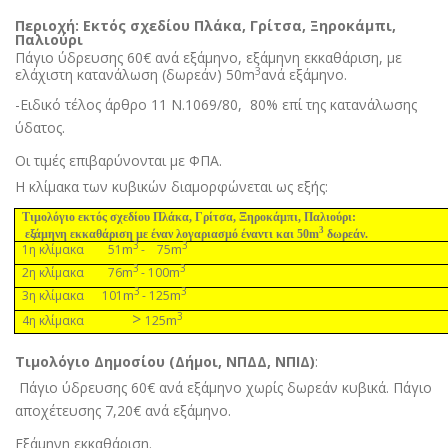
Περιοχή: Εκτός σχεδίου Πλάκα, Γρίτσα, Ξηροκάµπι,
Παλιούρι
Πάγιο ύδρευσης 60€ ανά εξάµηνο, εξάµηνη εκκαθάριση, µε
3
ελάχιστη κατανάλωση (δωρεάν) 50m
ανά εξάµηνο.
-Ειδικό τέλος άρθρο 11 Ν.1069/80,
80% επί της κατανάλωσης
ύδατος.
Οι τιµές επιβαρύνονται µε ΦΠΑ.
Η κλίµακα των κυβικών διαµορφώνεται ως εξής:
Τιµολόγιο εκτός σχεδίου Πλάκα, Γρίτσα, Ξηροκάµπι, Παλιούρι:
3
εξάµηνη εκκαθάριση µε έναν λογαριασµό έναντι και 50m
δωρεάν.
3
3
m
m
1η κλίµακα 51
- 75
3
3
m
m
2η κλίµακα 76
- 100
3
3
m
m
3η κλίµακα 101
- 125
>
3
m
4η κλίµακα
125
Τιµολόγιο Δηµοσίου (Δήµοι, ΝΠΔΔ, ΝΠΙΔ)
:
Πάγιο ύδρευσης 60€ ανά εξάµηνο χωρίς δωρεάν κυβικά. Πάγιο
αποχέτευσης 7,20€ ανά εξάµηνο.
Εξάµηνη εκκαθάριση.