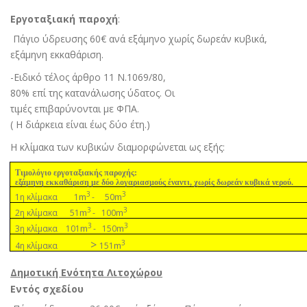
Εργοταξιακή παροχή
:
Πάγιο ύδρευσης 60€ ανά εξάµηνο χωρίς δωρεάν κυβικά,
εξάµηνη εκκαθάριση.
-Ειδικό τέλος άρθρο 11 Ν.1069/80,
80% επί της κατανάλωσης ύδατος. Οι
τιµές επιβαρύνονται µε ΦΠΑ
.
( Η διάρκεια είναι έως δύο έτη.)
Η κλίµακα των κυβικών διαµορφώνεται ως εξής:
Τιµολόγιο εργοταξιακής παροχής:
εξάµηνη εκκαθάριση µε δύο λογαριασµούς έναντι, χωρίς δωρεάν κυβικά νερού.
3
3
m
m
1η κλίµακα 1
- 50
3
3
m
m
2η κλίµακα 51
- 100
3
3
m
m
3η κλίµακα 101
- 150
>
3
m
4η κλίµακα
151
Δηµοτική Ενότητα Λιτοχώρου
Εντός σχεδίου