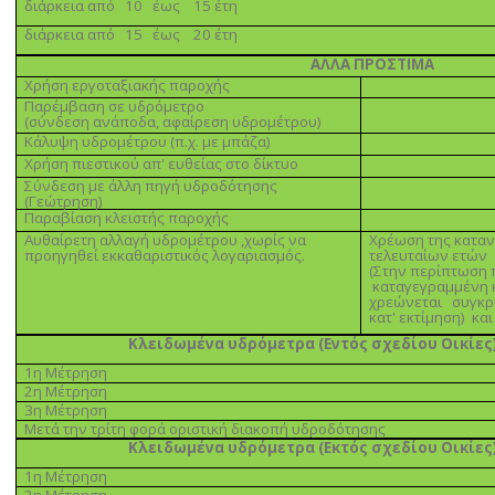
διάρκεια από 10 έως 15 έτη
διάρκεια από 15 έως 20 έτη
ΑΛΛΑ ΠΡΟΣΤΙΜΑ
Χρήση εργοταξιακής παροχής
Παρέµβαση σε υδρόµετρο
(σύνδεση ανάποδα, αφαίρεση υδροµέτρου)
Κάλυψη υδροµέτρου (π.χ. µε µπάζα)
Χρήση πιεστικού απ' ευθείας στο δίκτυο
Σύνδεση µε άλλη πηγή υδροδότησης
(Γεώτρηση)
Παραβίαση κλειστής παροχής
Αυθαίρετη αλλαγή υδροµέτρου ,χωρίς να
Χρέωση της κατα
προηγηθεί εκκαθαριστικός λογαριασµός.
τελευταίων ετών
(Στην περίπτωση 
καταγεγραµµένη 
χρεώνεται συγκρι
κατ' εκτίµηση) κα
Κλειδωµένα υδρόµετρα (Εντός σχεδίου Οικίες
1η Μέτρηση
2η Μέτρηση
3η Μέτρηση
Μετά την τρίτη φορά οριστική διακοπή υδροδότησης
Κλειδωµένα υδρόµετρα (Εκτός σχεδίου Οικίες
1η Μέτρηση