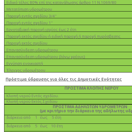
Ειδικό τέλος 80% επί της κατανάλωσης άρθρο 11 Ν.1069/80
Μετατόπιση υδροµέτρου
Παροχή εντός σχεδίου 3/4''
Παροχή εντός σχεδίου 1''
Εργοταξιακή παροχή ισχύος έως 2 έτη
Παροχή εκτός σχεδίου ή ειδική παροχή ή παροχή πυρόσβεσης
Παροχή εκτός σχεδίου
Επανασύνδεση υδροµέτρου
Επανασύνδεση υδροµέτρου (λόγω χρέους)
Εγγύηση ενοικιαστή
Έλεγχος υδροµέτρου
Πρόστιµα ύδρευσης για όλες τις Δηµοτικές Ενότητες
ΠΡΟΣΤΙΜΑ ΚΛΟΠΗΣ ΝΕΡΟΥ
Κλοπή νερού Εντός σχεδίου.
Κλοπή νερού Εκτός Σχεδίου
ΠΡΟΣΤΙΜΑ ΑΔΗΛΩΤΩΝ ΥΔΡΟΜΕΤΡΩΝ
(
µε κριτήριο την διάρκεια της αδήλωτης υ
διάρκεια από 1 έως 5 έτη
διάρκεια από 5 έως 10 έτη