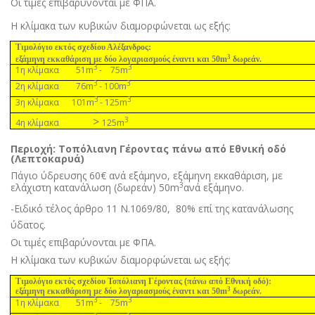
Οι τιµές επιβαρύνονται µε ΦΠΑ
.
Η κλίµακα των κυβικών διαµορφώνεται ως εξής:
Τιµολόγιο εκτός σχεδίου Αλέξανδρος:
3
εξάµηνη εκκαθάριση µε δύο λογαριασµούς έναντι και 50m
δωρεάν.
3
3
m
m
1η κλίµακα 51
- 75
3
3
m
m
2η κλίµακα 76
- 100
3
3
m
m
3η κλίµακα 101
- 125
>
3
m
4η κλίµακα
125
Περιοχή: Τοπόλιανη Γέροντας πάνω από Εθνική οδό
(Λεπτοκαρυά)
Πάγιο ύδρευσης 60€ ανά εξάµηνο, εξάµηνη εκκαθάριση, µε
3
ελάχιστη κατανάλωση (δωρεάν) 50m
ανά εξάµηνο.
-Ειδικό τέλος άρθρο 11 Ν.1069/80,
80% επί της κατανάλωσης
ύδατος.
Οι τιµές επιβαρύνονται µε ΦΠΑ.
Η κλίµακα των κυβικών διαµορφώνεται ως εξής:
Τιµολόγιο εκτός σχεδίου Τοπόλιανη Γέροντας (πάνω από Εθνική οδό):
3
εξάµηνη εκκαθάριση µε δύο λογαριασµούς έναντι και 50m
δωρεάν.
3
3
m
m
1η κλίµακα 51
- 75